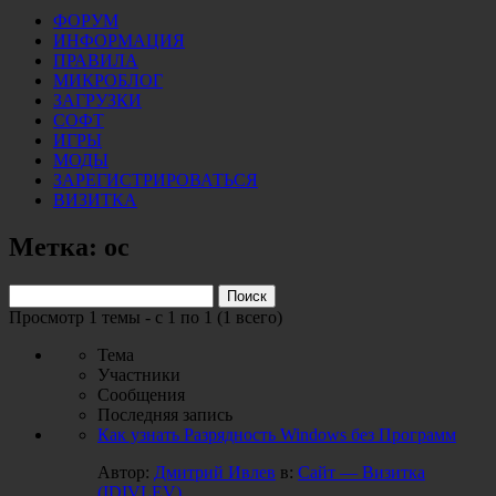
ФОРУМ
ИНФОРМАЦИЯ
ПРАВИЛА
МИКРОБЛОГ
ЗАГРУЗКИ
СОФТ
ИГРЫ
МОДЫ
ЗАРЕГИСТРИРОВАТЬСЯ
ВИЗИТКА
Метка: ос
Поиск:
Просмотр 1 темы - с 1 по 1 (1 всего)
Тема
Участники
Сообщения
Последняя запись
Как узнать Разрядность Windows без Программ
Автор:
Дмитрий Ивлев
в:
Сайт — Визитка
(IDIVLEV)